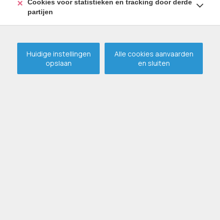
Cookies voor statistieken en tracking door derde
partijen
Huidige instellingen
Alle cookies aanvaarden
opslaan
en sluiten
VERHUURD
GENT
Verhuurd