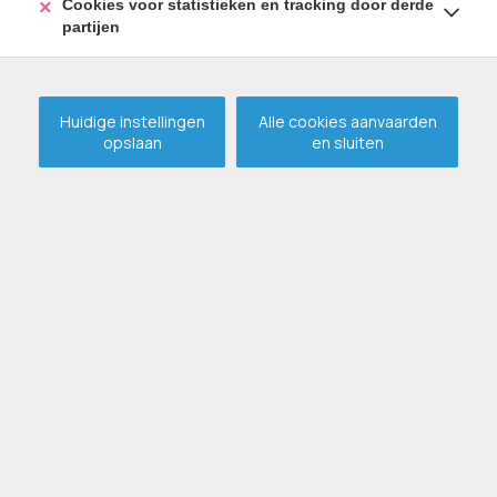
Cookies voor statistieken en tracking door derde
partijen
Huidige instellingen
Alle cookies aanvaarden
opslaan
en sluiten
SLEIDINGE
Sleidinge-Dorp 37 201
€ 1 150
BEKIJK DETAILS