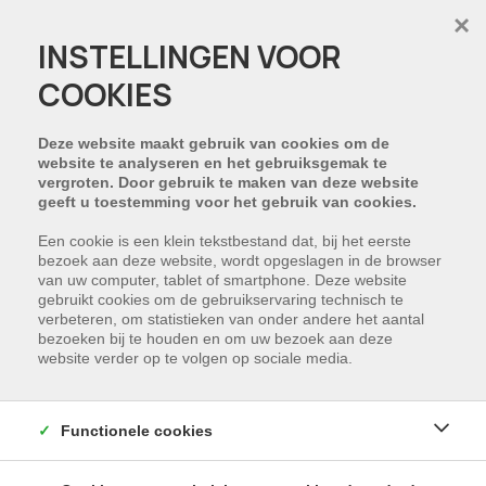
×
INSTELLINGEN VOOR
COOKIES
HELAAS, DIT PAND IS
VERKOCHT
Deze website maakt gebruik van cookies om de
website te analyseren en het gebruiksgemak te
vergroten. Door gebruik te maken van deze website
NIET GEVONDEN WAT U ZOCHT?
geeft u toestemming voor het gebruik van cookies.
Schrijf u in en wij houden u op de hoogte van
Een cookie is een klein tekstbestand dat, bij het eerste
bezoek aan deze website, wordt opgeslagen in de browser
ons nieuwste aanbod dat voldoet aan uw
van uw computer, tablet of smartphone. Deze website
zoekcriteria.
gebruikt cookies om de gebruikservaring technisch te
verbeteren, om statistieken van onder andere het aantal
bezoeken bij te houden en om uw bezoek aan deze
SCHRIJF NU IN
website verder op te volgen op sociale media.
Functionele cookies