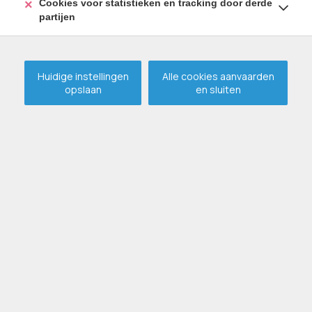
Cookies voor statistieken en tracking door derde
partijen
Huidige instellingen
Alle cookies aanvaarden
opslaan
en sluiten
Charmante halfopen woning
in Zelzate
VERKOCHT
ZELZATE