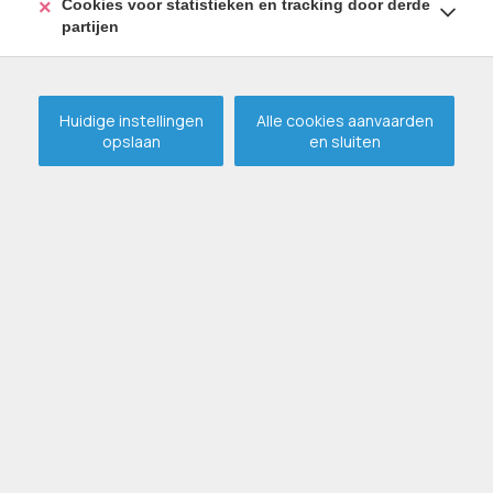
Cookies voor statistieken en tracking door derde
09 395 80 10
partijen
hallo@wijsvastgoed.be
Te koop
Te huur
Huidige instellingen
Alle cookies aanvaarden
opslaan
en sluiten
Realisaties
Onze service
Ook een WIJS pand verkopen?
Over ons
Contact
© 2026
Wijs Vastgoed
Powered by Zabun360
Disclaimer
Privacy policy
Cookie Policy