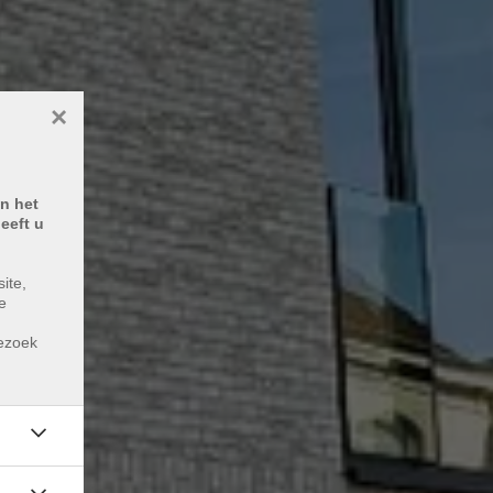
×
n het
eeft u
ite,
e
m
bezoek