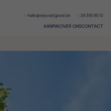
hallo@wijsvastgoed.be
09 395 80 10
AANPAK
OVER ONS
CONTACT