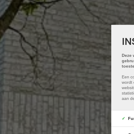
IN
Deze 
gebru
toest
Een co
wordt 
websit
statis
aan de
Fu