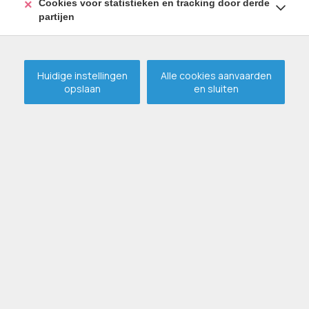
Cookies voor statistieken en tracking door derde
partijen
Huidige instellingen
Alle cookies aanvaarden
opslaan
en sluiten
Af te breken woonhuis op
1.104m² op TOPLOCATIE !
VERKOCHT
ERTVELDE