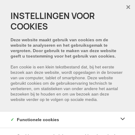
×
INSTELLINGEN VOOR
COOKIES
HELAAS, DIT PAND IS
VERKOCHT
Deze website maakt gebruik van cookies om de
website te analyseren en het gebruiksgemak te
vergroten. Door gebruik te maken van deze website
NIET GEVONDEN WAT U ZOCHT?
geeft u toestemming voor het gebruik van cookies.
Schrijf u in en wij houden u op de hoogte van
Een cookie is een klein tekstbestand dat, bij het eerste
bezoek aan deze website, wordt opgeslagen in de browser
ons nieuwste aanbod dat voldoet aan uw
van uw computer, tablet of smartphone. Deze website
zoekcriteria.
gebruikt cookies om de gebruikservaring technisch te
verbeteren, om statistieken van onder andere het aantal
bezoeken bij te houden en om uw bezoek aan deze
SCHRIJF NU IN
website verder op te volgen op sociale media.
Functionele cookies