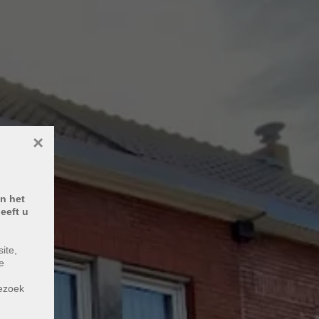
×
n het
eeft u
ite,
e
m
bezoek