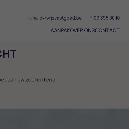
hallo@wijsvastgoed.be
09 395 80 10
AANPAK
OVER ONS
CONTACT
CHT
et aan uw zoekcriteria.