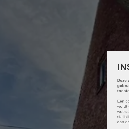
IN
Deze 
gebru
toest
Een co
wordt 
websit
statis
aan de