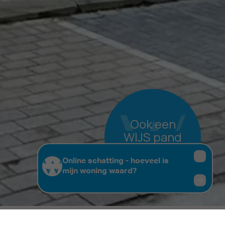
Ook een
WIJS pand
verkopen?