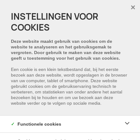
×
INSTELLINGEN VOOR
COOKIES
HELAAS, DIT PAND IS
VERKOCHT
Deze website maakt gebruik van cookies om de
website te analyseren en het gebruiksgemak te
vergroten. Door gebruik te maken van deze website
NIET GEVONDEN WAT U ZOCHT?
geeft u toestemming voor het gebruik van cookies.
Schrijf u in en wij houden u op de hoogte van
Een cookie is een klein tekstbestand dat, bij het eerste
bezoek aan deze website, wordt opgeslagen in de browser
ons nieuwste aanbod dat voldoet aan uw
van uw computer, tablet of smartphone. Deze website
zoekcriteria.
gebruikt cookies om de gebruikservaring technisch te
verbeteren, om statistieken van onder andere het aantal
bezoeken bij te houden en om uw bezoek aan deze
SCHRIJF NU IN
website verder op te volgen op sociale media.
Functionele cookies