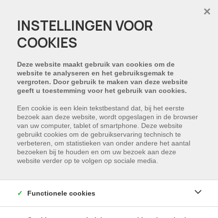
×
INSTELLINGEN VOOR
COOKIES
HELAAS, DIT PAND IS
VERKOCHT
Deze website maakt gebruik van cookies om de
website te analyseren en het gebruiksgemak te
vergroten. Door gebruik te maken van deze website
NIET GEVONDEN WAT U ZOCHT?
geeft u toestemming voor het gebruik van cookies.
Schrijf u in en wij houden u op de hoogte van
Een cookie is een klein tekstbestand dat, bij het eerste
bezoek aan deze website, wordt opgeslagen in de browser
ons nieuwste aanbod dat voldoet aan uw
van uw computer, tablet of smartphone. Deze website
zoekcriteria.
gebruikt cookies om de gebruikservaring technisch te
verbeteren, om statistieken van onder andere het aantal
bezoeken bij te houden en om uw bezoek aan deze
SCHRIJF NU IN
website verder op te volgen op sociale media.
Functionele cookies