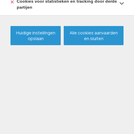
Cookies voor statistieken en tracking door derde
partijen
Huidige instellingen
Alle cookies aanvaarden
opslaan
en sluiten
Te renoveren halfopen
bebouwing op mooie ligging
in Assenede !
VERKOCHT