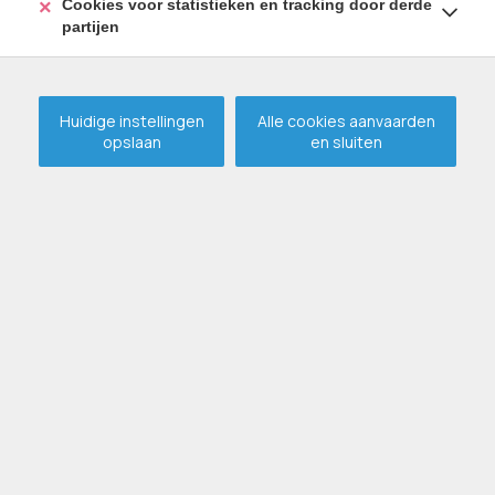
Cookies voor statistieken en tracking door derde
partijen
Huidige instellingen
Alle cookies aanvaarden
opslaan
en sluiten
Multifunctionele eigendom op
prachtig perceel van 1.682 m²
!
VERKOCHT