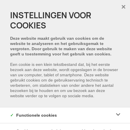
×
INSTELLINGEN VOOR
COOKIES
HELAAS, DIT PAND IS
VERKOCHT
Deze website maakt gebruik van cookies om de
website te analyseren en het gebruiksgemak te
vergroten. Door gebruik te maken van deze website
NIET GEVONDEN WAT U ZOCHT?
geeft u toestemming voor het gebruik van cookies.
Schrijf u in en wij houden u op de hoogte van
Een cookie is een klein tekstbestand dat, bij het eerste
bezoek aan deze website, wordt opgeslagen in de browser
ons nieuwste aanbod dat voldoet aan uw
van uw computer, tablet of smartphone. Deze website
zoekcriteria.
gebruikt cookies om de gebruikservaring technisch te
verbeteren, om statistieken van onder andere het aantal
bezoeken bij te houden en om uw bezoek aan deze
SCHRIJF NU IN
website verder op te volgen op sociale media.
Functionele cookies