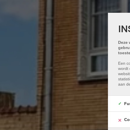
IN
Deze 
gebru
toest
Een co
wordt 
websit
statis
aan de
Fu
Co