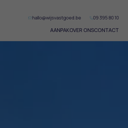
hallo@wijsvastgoed.be
09 395 80 10
AANPAK
OVER ONS
CONTACT