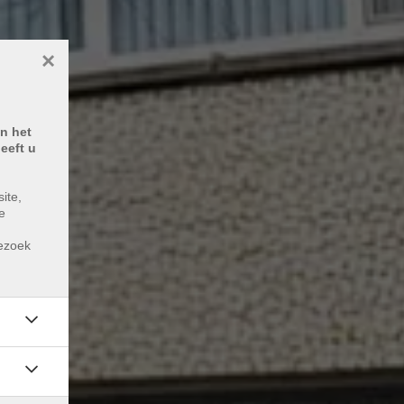
×
n het
eeft u
ite,
e
m
bezoek