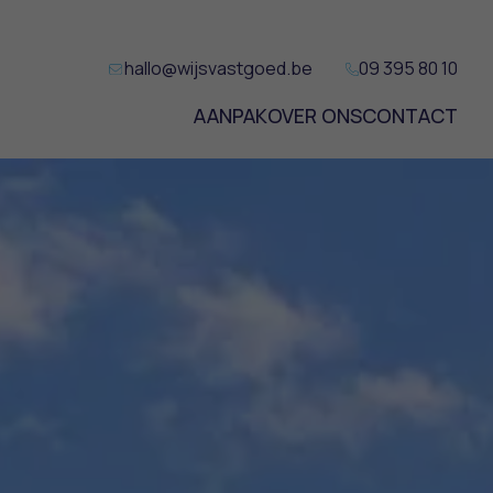
hallo@wijsvastgoed.be
09 395 80 10
AANPAK
OVER ONS
CONTACT