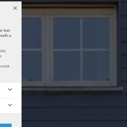
×
n het
eeft u
ite,
e
m
bezoek