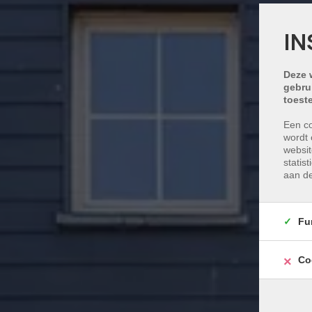
IN
Deze 
gebru
toest
Een co
wordt 
websit
statis
aan de
Fu
Co