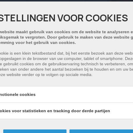
STELLINGEN VOOR COOKIES
website maakt gebruik van cookies om de website te analyseren e
iksgemak te vergroten. Door gebruik te maken van deze website g
emming voor het gebruik van cookies.
okie is een klein tekstbestand dat, bij het eerste bezoek aan deze webs
opgeslagen in de browser van uw computer, tablet of smartphone. Dez
e gebruikt cookies om de gebruikservaring technisch te verbeteren, o
tieken van onder andere het aantal bezoeken bij te houden en om uw 
ze website verder op te volgen op sociale media.
nctionele cookies
okies voor statistieken en tracking door derde partijen