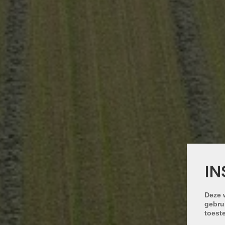
IN
Deze 
gebru
toest