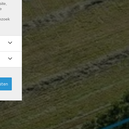
ite,
e
m
bezoek
uiten