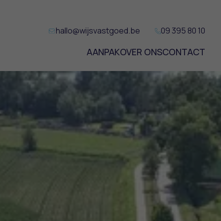
hallo@wijsvastgoed.be
09 395 80 10
AANPAK
OVER ONS
CONTACT