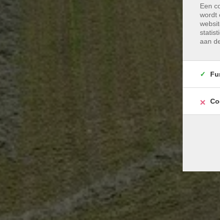
Een co
wordt 
websit
statis
aan de
Fu
Co