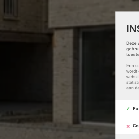
IN
Deze 
gebru
toest
Een co
wordt 
websit
statis
aan de
Fu
Co