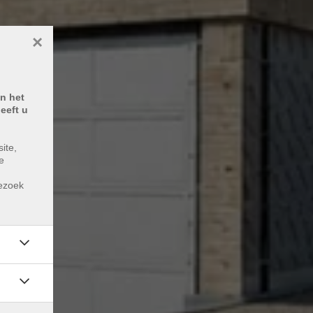
×
n het
eeft u
ite,
e
m
bezoek