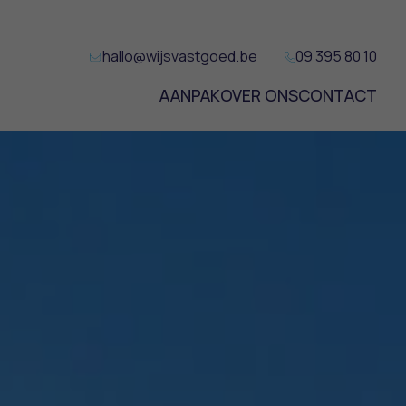
hallo@wijsvastgoed.be
09 395 80 10
AANPAK
OVER ONS
CONTACT