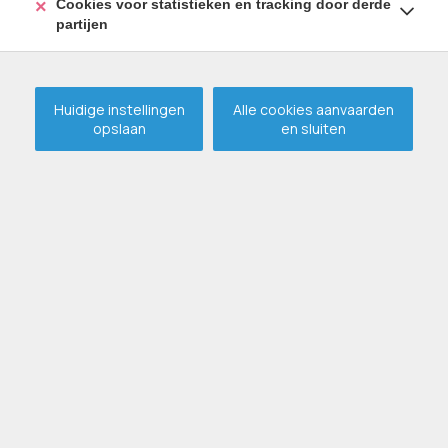
Cookies voor statistieken en tracking door derde
partijen
Huidige instellingen
Alle cookies aanvaarden
opslaan
en sluiten
Zeer goed gelegen
appartement te Gent !
VERKOCHT
GENT