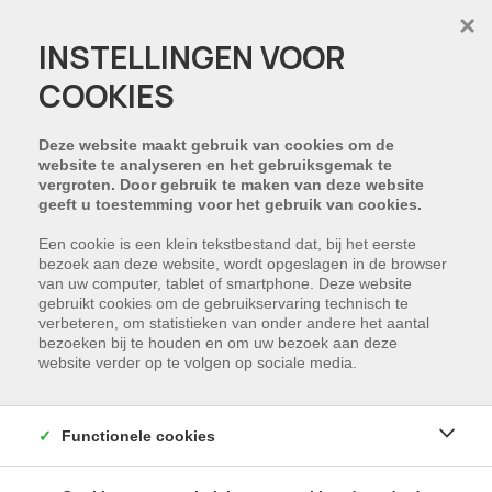
×
INSTELLINGEN VOOR
COOKIES
HELAAS, DIT PAND IS
VERKOCHT
Deze website maakt gebruik van cookies om de
website te analyseren en het gebruiksgemak te
vergroten. Door gebruik te maken van deze website
NIET GEVONDEN WAT U ZOCHT?
geeft u toestemming voor het gebruik van cookies.
Schrijf u in en wij houden u op de hoogte van
Een cookie is een klein tekstbestand dat, bij het eerste
bezoek aan deze website, wordt opgeslagen in de browser
ons nieuwste aanbod dat voldoet aan uw
van uw computer, tablet of smartphone. Deze website
zoekcriteria.
gebruikt cookies om de gebruikservaring technisch te
verbeteren, om statistieken van onder andere het aantal
bezoeken bij te houden en om uw bezoek aan deze
SCHRIJF NU IN
website verder op te volgen op sociale media.
Functionele cookies