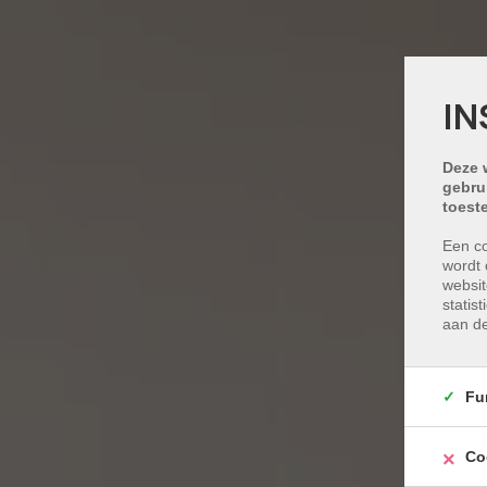
IN
Deze 
gebru
toest
Een co
wordt 
websit
statis
aan de
Fu
Co