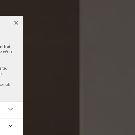
×
n het
eeft u
ite,
e
m
bezoek