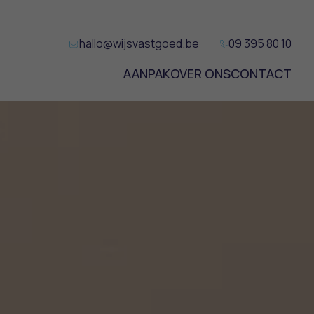
hallo@wijsvastgoed.be
09 395 80 10
AANPAK
OVER ONS
CONTACT