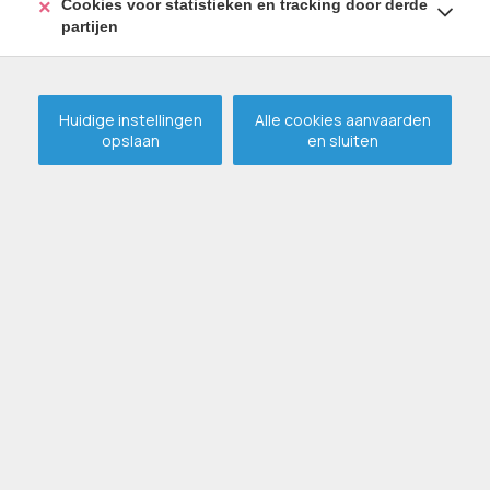
Cookies voor statistieken en tracking door derde
partijen
Huidige instellingen
Alle cookies aanvaarden
opslaan
en sluiten
Nieuwbouw met 5
slaapkamers op een prachtig
perceel te EEKLO !
VERHUURD