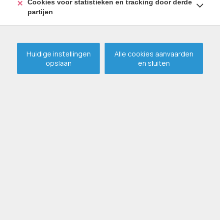
Cookies voor statistieken en tracking door derde
partijen
Huidige instellingen
Alle cookies aanvaarden
opslaan
en sluiten
Woonhuis met 2 slaapkamers
te Bassevelde !
VERHUURD
BASSEVELDE