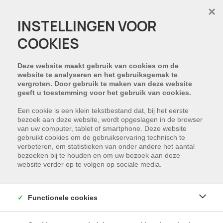
×
INSTELLINGEN VOOR
COOKIES
HELAAS, DIT PAND IS
VERHUURD
Deze website maakt gebruik van cookies om de
website te analyseren en het gebruiksgemak te
vergroten. Door gebruik te maken van deze website
NIET GEVONDEN WAT U ZOCHT?
geeft u toestemming voor het gebruik van cookies.
Schrijf u in en wij houden u op de hoogte van
Een cookie is een klein tekstbestand dat, bij het eerste
bezoek aan deze website, wordt opgeslagen in de browser
ons nieuwste aanbod dat voldoet aan uw
van uw computer, tablet of smartphone. Deze website
zoekcriteria.
gebruikt cookies om de gebruikservaring technisch te
verbeteren, om statistieken van onder andere het aantal
bezoeken bij te houden en om uw bezoek aan deze
SCHRIJF NU IN
website verder op te volgen op sociale media.
Functionele cookies