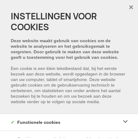
×
INSTELLINGEN VOOR
COOKIES
HELAAS, DIT PAND IS
VERHUURD
Deze website maakt gebruik van cookies om de
website te analyseren en het gebruiksgemak te
vergroten. Door gebruik te maken van deze website
NIET GEVONDEN WAT U ZOCHT?
geeft u toestemming voor het gebruik van cookies.
Schrijf u in en wij houden u op de hoogte van
Een cookie is een klein tekstbestand dat, bij het eerste
bezoek aan deze website, wordt opgeslagen in de browser
ons nieuwste aanbod dat voldoet aan uw
van uw computer, tablet of smartphone. Deze website
zoekcriteria.
gebruikt cookies om de gebruikservaring technisch te
verbeteren, om statistieken van onder andere het aantal
bezoeken bij te houden en om uw bezoek aan deze
SCHRIJF NU IN
website verder op te volgen op sociale media.
Functionele cookies