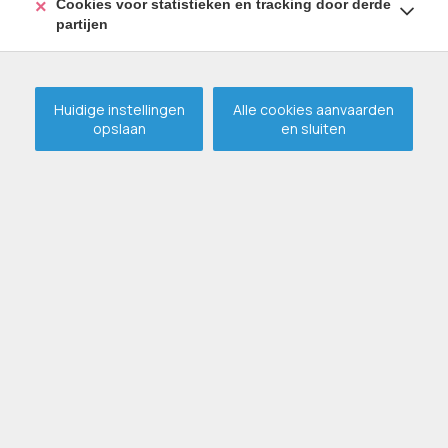
Cookies voor statistieken en tracking door derde
partijen
Huidige instellingen
Alle cookies aanvaarden
opslaan
en sluiten
Super tof woonhuis op
enorm mooie locatie te
Assenede !
VERHUURD