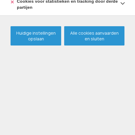
Cookies voor statistieken en tracking door derde
partijen
Huidige instellingen
Alle cookies aanvaarden
opslaan
en sluiten
Uniek dakappartement te
CENTRUM EVERGEM !
VERHUURD
EVERGEM