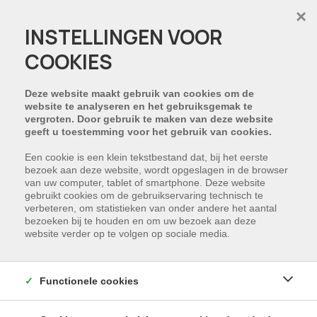
×
INSTELLINGEN VOOR
COOKIES
HELAAS, DIT PAND IS
VERHUURD
Deze website maakt gebruik van cookies om de
website te analyseren en het gebruiksgemak te
vergroten. Door gebruik te maken van deze website
NIET GEVONDEN WAT U ZOCHT?
geeft u toestemming voor het gebruik van cookies.
Schrijf u in en wij houden u op de hoogte van
Een cookie is een klein tekstbestand dat, bij het eerste
bezoek aan deze website, wordt opgeslagen in de browser
ons nieuwste aanbod dat voldoet aan uw
van uw computer, tablet of smartphone. Deze website
zoekcriteria.
gebruikt cookies om de gebruikservaring technisch te
verbeteren, om statistieken van onder andere het aantal
bezoeken bij te houden en om uw bezoek aan deze
SCHRIJF NU IN
website verder op te volgen op sociale media.
Functionele cookies