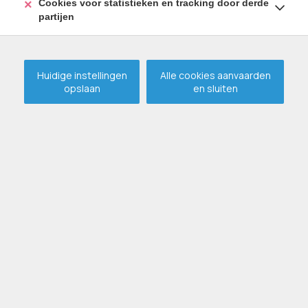
Cookies voor statistieken en tracking door derde
partijen
Huidige instellingen
Alle cookies aanvaarden
opslaan
en sluiten
Villa op fenomenale locatie
te Ertvelde !
VERKOCHT
ERTVELDE