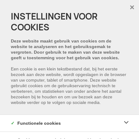
×
INSTELLINGEN VOOR
COOKIES
HELAAS, DIT PAND IS
VERKOCHT
Deze website maakt gebruik van cookies om de
website te analyseren en het gebruiksgemak te
vergroten. Door gebruik te maken van deze website
NIET GEVONDEN WAT U ZOCHT?
geeft u toestemming voor het gebruik van cookies.
Schrijf u in en wij houden u op de hoogte van
Een cookie is een klein tekstbestand dat, bij het eerste
bezoek aan deze website, wordt opgeslagen in de browser
ons nieuwste aanbod dat voldoet aan uw
van uw computer, tablet of smartphone. Deze website
zoekcriteria.
gebruikt cookies om de gebruikservaring technisch te
verbeteren, om statistieken van onder andere het aantal
bezoeken bij te houden en om uw bezoek aan deze
SCHRIJF NU IN
website verder op te volgen op sociale media.
Functionele cookies