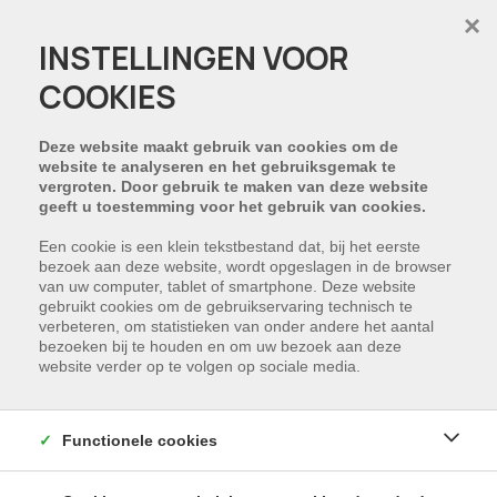
×
INSTELLINGEN VOOR
COOKIES
HELAAS, DIT PAND IS
VERKOCHT
Deze website maakt gebruik van cookies om de
website te analyseren en het gebruiksgemak te
vergroten. Door gebruik te maken van deze website
NIET GEVONDEN WAT U ZOCHT?
geeft u toestemming voor het gebruik van cookies.
Schrijf u in en wij houden u op de hoogte van
Een cookie is een klein tekstbestand dat, bij het eerste
bezoek aan deze website, wordt opgeslagen in de browser
ons nieuwste aanbod dat voldoet aan uw
van uw computer, tablet of smartphone. Deze website
zoekcriteria.
gebruikt cookies om de gebruikservaring technisch te
verbeteren, om statistieken van onder andere het aantal
bezoeken bij te houden en om uw bezoek aan deze
SCHRIJF NU IN
website verder op te volgen op sociale media.
Functionele cookies